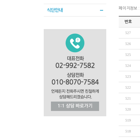
페이지정보 : 
번호
527
526
525
524
523
522
521
520
519
518