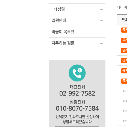
페이지정
번
공
공
공
공
공
공
16
16
16
16