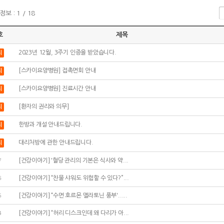
보 : 1 / 18
호
제목
2023년 12월, 3주기 인증을 받았습니다.
지
[스카이요양병원] 접촉면회 안내
지
[스카이요양병원] 진료시간 안내
지
[환자의 권리와 의무]
지
한방과 개설 안내드립니다.
지
대리처방에 관한 안내드립니다.
지
7
[건강이야기] '혈당 관리의 기본은 식사와 약...
6
[건강이야기] “찬물 샤워도 위험할 수 있다?”...
5
[건강이야기] “수면 호르몬 멜라토닌 풍부'.....
4
[건강이야기] “허리 디스크인데 왜 다리가 아...