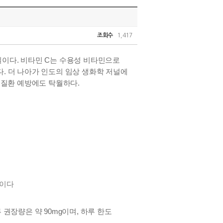
조회수
1,417
일이다
.
비타민
C
는 수용성 비타민으로
다
. 더 나아가
인도의 임상 생화학 저널에
 질환 예방에도
탁월하다
.
일이다
 권장량은 약
90mg
이며
,
하루 한도