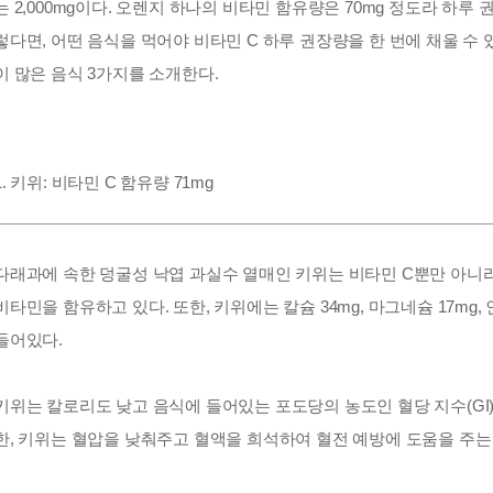
는
2,000mg
이다
.
오렌지 하나의 비타민 함유량은
70mg
정도라 하루 
렇다면
,
어떤 음식을 먹어야 비타민
C
하루 권장량을 한 번에 채울 수
이 많은 음식 3가지를 소개한다
.
1. 키위: 비타민 C 함유량 71mg
다래과에 속한 덩굴성 낙엽 과실수 열매인 키위는 비타민
C뿐만
아니라
비타민을 함유하고 있다
.
또한
,
키위에는 칼슘
34mg,
마그네슘
17mg,
들어있다
.
키위는 칼로리도 낮고 음식에 들어있는 포도당의 농도인 혈당 지수
(GI
한
,
키위는 혈압을 낮춰주고 혈액을 희석하여 혈전 예방에 도움을 주는