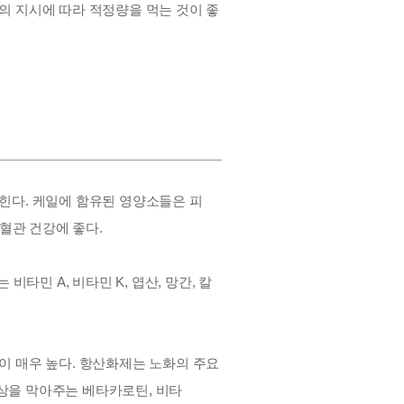
의 지시에 따라 적정량을 먹는 것이 좋
꼽힌다
.
케일에 함유된 영양소들은 피
심혈관 건강에 좋다
.
는 비타민
A,
비타민
K,
엽산
,
망간
,
칼
이 매우 높다
.
항산화제는 노화의 주요
손상을 막아주는 베타카로틴
,
비타