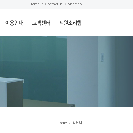
Home
/
Contact us
/
Sitemap
Home
>
갤러리