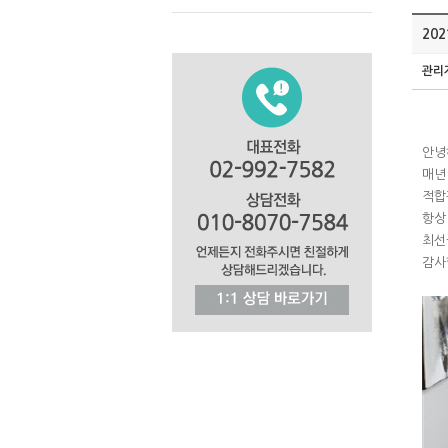
20
관리
안녕
매년
적합
항상
최선
감사